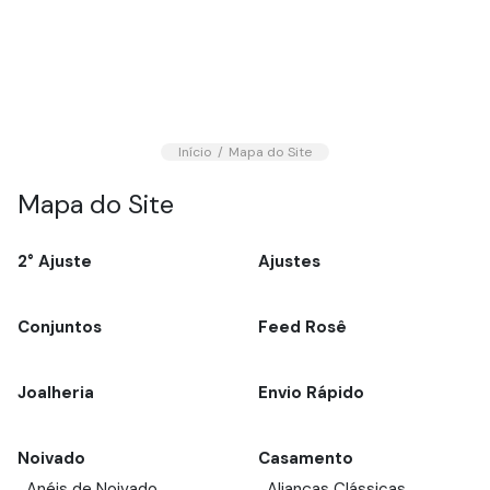
Início
Mapa do Site
Mapa do Site
2° Ajuste
Ajustes
Conjuntos
Feed Rosê
Joalheria
Envio Rápido
Noivado
Casamento
Anéis de Noivado
Alianças Clássicas