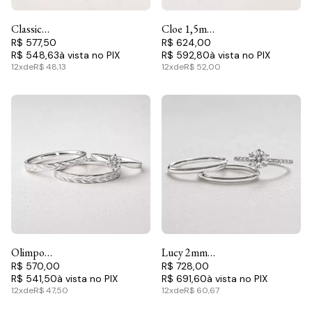
Classic
Cloe 1,5mm
Abaulada
R$ 577,50
& Ciel -
R$ 624,00
R$ 548,63
R$ 592,80
2mm &
Conjunto
12x
de
R$ 48,13
12x
de
R$ 52,00
Lúmio -
Conjunto
Olimpo
Lucy 2mm
2mm &
R$ 570,00
& Akira -
R$ 728,00
R$ 541,50
R$ 691,60
Lune -
Conjunto
12x
de
R$ 47,50
12x
de
R$ 60,67
Conjunto