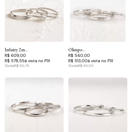
Infinity 2mm
Olimpo
& Serena -
R$ 609,00
2mm & Ciel
R$ 540,00
R$ 578,55
R$ 513,00
Conjunto
- Conjunto
12x
de
R$ 50,75
12x
de
R$ 45,00