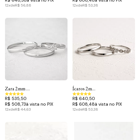
R$ 648,38
R$ 608,48
12x
de
R$ 56,88
12x
de
R$ 53,38
Zara 2mm e
Ícaros 2mm
Lune -
& Isis -
R$ 535,50
R$ 640,50
Conjunto
Conjunto
R$ 508,73
R$ 608,48
12x
de
R$ 44,63
12x
de
R$ 53,38