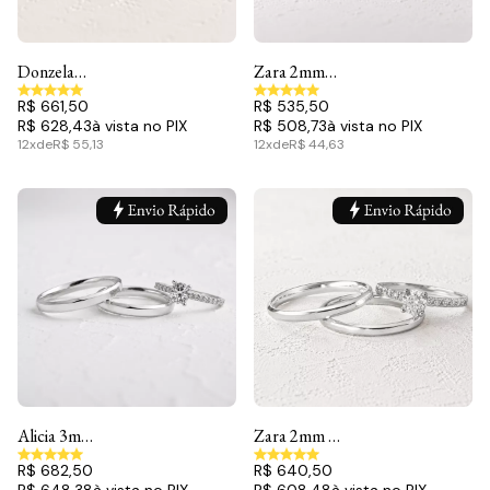
Donzela
Zara 2mm
3mm e Lux -
& Lux -
R$ 661,50
R$ 535,50
Conjunto
Conjunto
R$ 628,43
R$ 508,73
12x
de
R$ 55,13
12x
de
R$ 44,63
Alicia 3mm e
Zara 2mm e
Lúmio -
Lúmio -
R$ 682,50
R$ 640,50
Conjunto
Conjunto