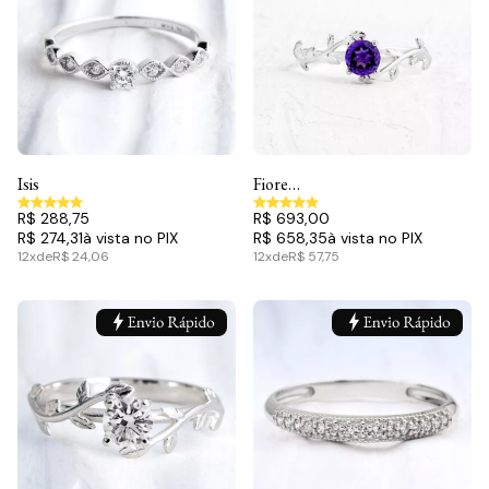
Isis
Fiore
Ametista
R$ 288,75
R$ 693,00
R$ 274,31
R$ 658,35
12x
de
R$ 24,06
12x
de
R$ 57,75