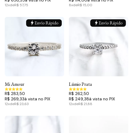
R$ 658,35
R$ 114,00
12x
de
R$ 57,75
8x
de
R$ 15,00
Mi Amour
Lúmio Prata
R$ 283,50
R$ 262,50
R$ 269,33
R$ 249,38
12x
de
R$ 23,63
12x
de
R$ 21,88