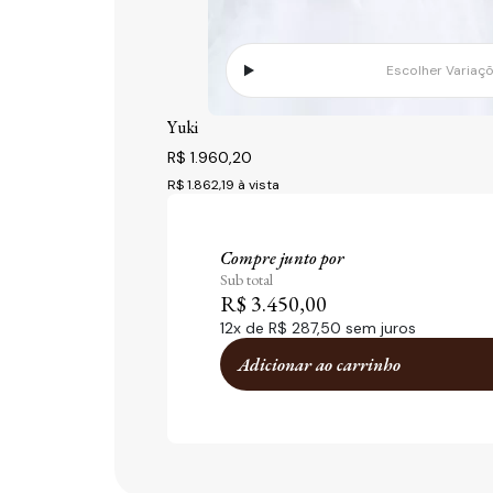
Escolher Variaç
Yuki
R$ 1.960,20
R$ 1.862,19
à vista
Compre junto por
Sub total
R$ 3.450,00
12
x de
R$ 287,50
sem juros
Adicionar ao carrinho