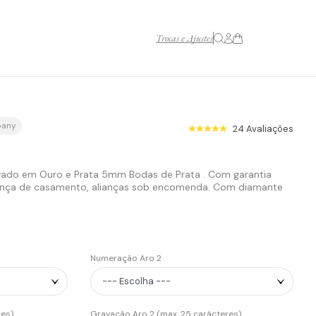
Trocas e Ajustes
pany
24
Avaliações
vado em Ouro e Prata 5mm Bodas de Prata . Com garantia
 aliança de casamento, alianças sob encomenda. Com diamante
Numeração Aro 2
res)
Gravação Aro 2 (max. 25 carácteres)