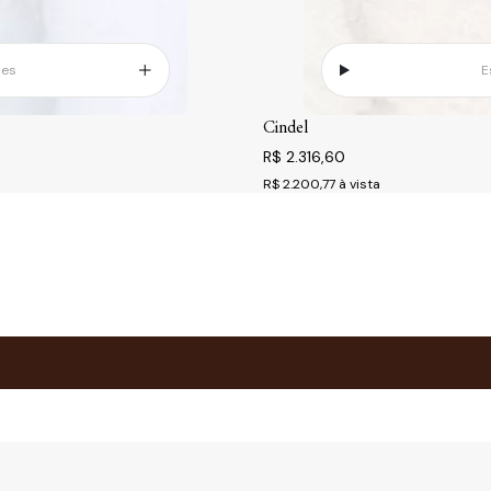
ões
E
Cindel
R$ 2.316,60
R$ 2.200,77
à vista