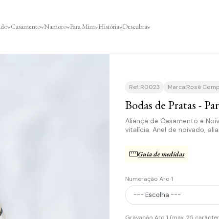
ado
Casamento
Namoro
Para Mim
História
Descubra
Ref.:
R0023
Marca:
Rosê Com
Bodas de Pratas - Par
Aliança de Casamento e Noi
vitalícia. Anel de noivado,
Guia de medidas
Numeração Aro 1
Gravação Aro 1 (max. 25 carácte