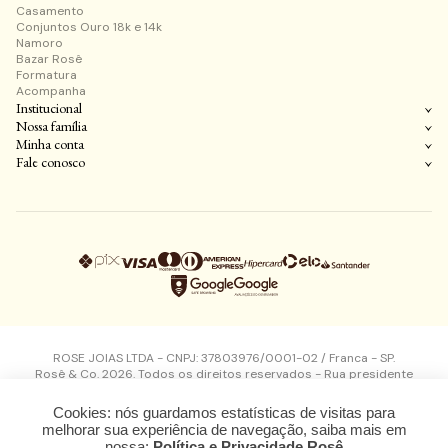
Casamento
Conjuntos Ouro 18k e 14k
Namoro
Bazar Rosê
Formatura
Acompanha
Institucional
Nossa família
Minha conta
Fale conosco
ROSE JOIAS LTDA - CNPJ: 37803976/0001-02 / Franca - SP.
Rosê & Co. 2026. Todos os direitos reservados - Rua presidente
kennedy, 1497 - Vila Flores - Franca - SP - CEP: 14400360
Design, desenvolvimento e plataforma
Cookies: nós guardamos estatísticas de visitas para
melhorar sua experiência de navegação, saiba mais em
nossa:
Política e Privacidade Rosê