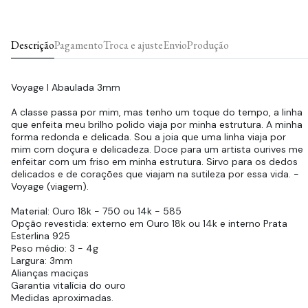
Descrição
Pagamento
Troca e ajuste
Envio
Produção
Voyage I Abaulada 3mm
A classe passa por mim, mas tenho um toque do tempo, a linha
que enfeita meu brilho polido viaja por minha estrutura. A minha
forma redonda e delicada. Sou a joia que uma linha viaja por
mim com doçura e delicadeza. Doce para um artista ourives me
enfeitar com um friso em minha estrutura. Sirvo para os dedos
delicados e de corações que viajam na sutileza por essa vida. -
Voyage (viagem).
Material: Ouro 18k - 750 ou 14k - 585
Opção revestida: externo em Ouro 18k ou 14k e interno Prata
Esterlina 925
Peso médio: 3 - 4g
Largura: 3mm
Alianças maciças
Garantia vitalícia do ouro
Medidas aproximadas.