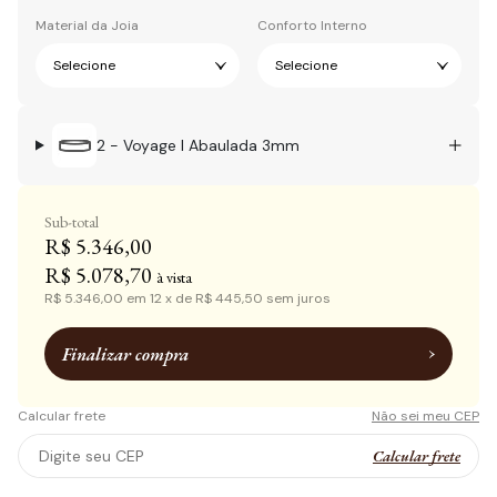
Material da Joia
Conforto Interno
2 - Voyage I Abaulada 3mm
Sub-total
R$ 5.346,00
R$ 5.078,70
à vista
R$ 5.346,00
em
12
x de
R$ 445,50
sem juros
Finalizar compra
Calcular frete
Não sei meu CEP
Calcular frete