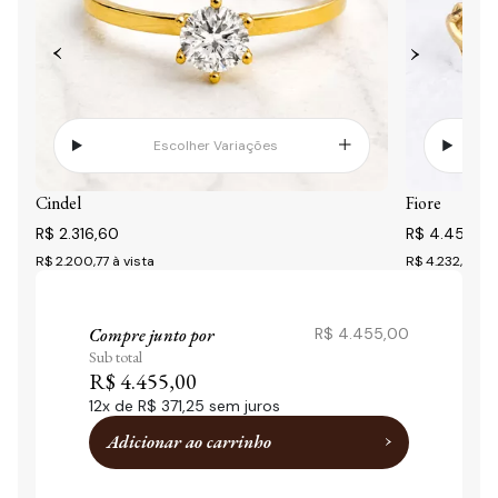
Escolher Variações
Cindel
Fiore
R$ 2.316,60
R$ 4.455,0
R$ 2.200,77
à vista
R$ 4.232,25
à 
Compre junto por
R$ 4.455,00
Sub total
R$ 4.455,00
12
x de
R$ 371,25
sem juros
Adicionar ao carrinho