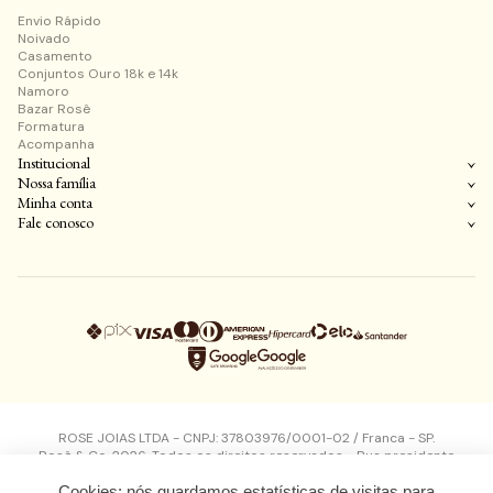
Envio Rápido
Noivado
Casamento
Conjuntos Ouro 18k e 14k
Namoro
Bazar Rosê
Formatura
Acompanha
Institucional
Nossa família
Minha conta
Fale conosco
ROSE JOIAS LTDA - CNPJ: 37803976/0001-02 / Franca - SP.
Rosê & Co. 2026. Todos os direitos reservados - Rua presidente
kennedy, 1497 - Vila Flores - Franca - SP - CEP: 14400360
Cookies: nós guardamos estatísticas de visitas para