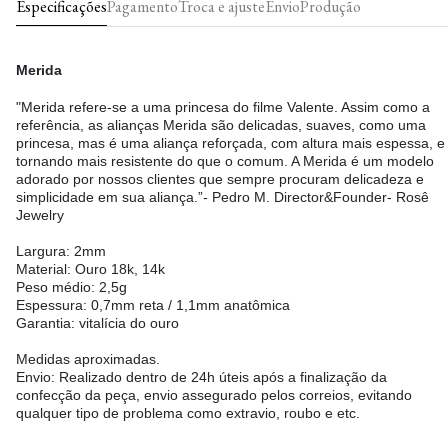
Especificações
Pagamento
Troca e ajuste
Envio
Produção
Merida
"Merida refere-se a uma princesa do filme Valente. Assim como a
referência, as alianças Merida são delicadas, suaves, como uma
princesa, mas é uma aliança reforçada, com altura mais espessa, e
tornando mais resistente do que o comum. A Merida é um modelo
adorado por nossos clientes que sempre procuram delicadeza e
simplicidade em sua aliança.”- Pedro M. Director&Founder- Rosê
Jewelry
Largura: 2mm
Material: Ouro 18k, 14k
Peso médio: 2,5g
Espessura: 0,7mm reta / 1,1mm anatômica
Garantia: vitalícia do ouro
Medidas aproximadas.
Envio: Realizado dentro de 24h úteis após a finalização da
confecção da peça, envio assegurado pelos correios, evitando
qualquer tipo de problema como extravio, roubo e etc.