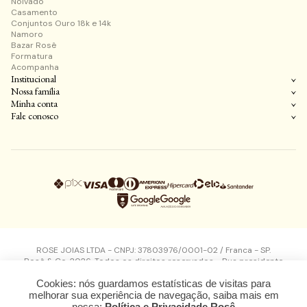
Noivado
Casamento
Conjuntos Ouro 18k e 14k
Namoro
Bazar Rosê
Formatura
Acompanha
Institucional
Nossa família
Minha conta
Fale conosco
ROSE JOIAS LTDA - CNPJ: 37803976/0001-02 / Franca - SP.
Rosê & Co. 2026. Todos os direitos reservados - Rua presidente
kennedy, 1497 - Vila Flores - Franca - SP - CEP: 14400360
Cookies: nós guardamos estatísticas de visitas para
Design, desenvolvimento e plataforma
melhorar sua experiência de navegação, saiba mais em
nossa:
Política e Privacidade Rosê