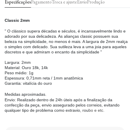
Especificações
Pagamento
Troca e ajuste
Envio
Produção
Classic 2mm
" O clássico supera décadas e séculos, é incansavelmente lindo e
adorado por sua delicadeza. As alianças classic possuem sua
beleza na simplicidade, no menos é mais. A largura de 2mm realça
o simples com delicado. Sua sutileza leva a uma joia para aqueles
discretos e que admiram o encanto da simplicidade "
Largura: 2mm
Material: Ouro 18k, 14k
Peso médio: 1g
Espessura: 0,71mm reta / 1mm anatômica
Garantia: vitalícia do ouro
Medidas aproximadas.
Envio: Realizado dentro de 24h úteis após a finalização da
confecção da peça, envio assegurado pelos correios, evitando
qualquer tipo de problema como extravio, rou
bo e etc.