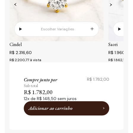
Escolher Variações
Cindel
Saori
R$ 2.316,60
R$ 1.960,20
R$ 2.200,77
à vista
R$ 1.862,19
à v
Compre junto por
R$ 1.782,00
Sub total
R$ 1.782,00
12
x de
R$ 148,50
sem juros
Adicionar ao carrinho