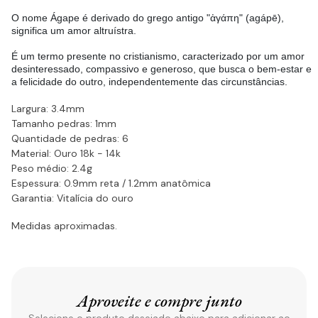
O nome Ágape é derivado do grego antigo "ἀγάπη" (agápē),
significa um amor altruístra.
É um termo presente no cristianismo, caracterizado por um amor
desinteressado, compassivo e generoso, que busca o bem-estar e
a felicidade do outro, independentemente das circunstâncias.
Largura: 3.4mm
Tamanho pedras: 1mm
Quantidade de pedras: 6
Material: Ouro 18k - 14k
Peso médio: 2.4g
Espessura: 0.9mm reta / 1.2mm anatômica
Garantia: Vitalícia do ouro
Medidas aproximadas.
Aproveite e compre junto
Selecione o produto desejado abaixo para adicionar ao