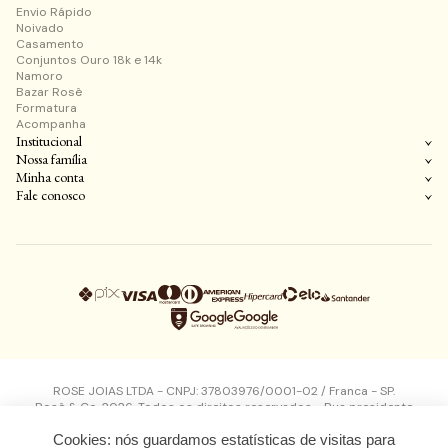
Envio Rápido
Noivado
Casamento
Conjuntos Ouro 18k e 14k
Namoro
Bazar Rosê
Formatura
Acompanha
Institucional
Nossa família
Minha conta
Fale conosco
ROSE JOIAS LTDA - CNPJ: 37803976/0001-02 / Franca - SP.
Rosê & Co. 2026. Todos os direitos reservados - Rua presidente
kennedy, 1497 - Vila Flores - Franca - SP - CEP: 14400360
Cookies: nós guardamos estatísticas de visitas para
Design, desenvolvimento e plataforma