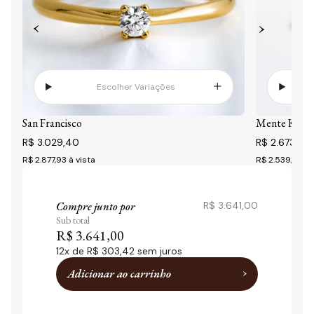
Escolher Variações
San Francisco
Mente Katar
R$ 3.029,40
R$ 2.673,00
R$ 2.877,93
à vista
R$ 2.539,35
à 
Compre junto por
R$ 3.641,00
Sub total
R$ 3.641,00
12
x de
R$ 303,42
sem juros
Adicionar ao carrinho